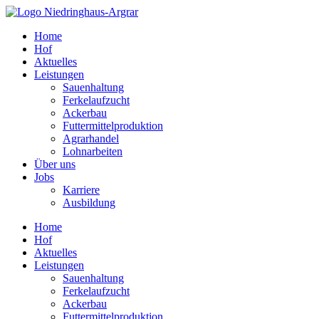
Zum
Inhalt
Home
springen
Hof
Aktuelles
Leistungen
Sauenhaltung
Ferkelaufzucht
Ackerbau
Futtermittelproduktion
Agrarhandel
Lohnarbeiten
Über uns
Jobs
Karriere
Ausbildung
Home
Hof
Aktuelles
Leistungen
Sauenhaltung
Ferkelaufzucht
Ackerbau
Futtermittelproduktion