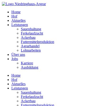
Zum
Inhalt
Home
springen
Hof
Aktuelles
Leistungen
Sauenhaltung
Ferkelaufzucht
Ackerbau
Futtermittelproduktion
Agrarhandel
Lohnarbeiten
Über uns
Jobs
Karriere
Ausbildung
Home
Hof
Aktuelles
Leistungen
Sauenhaltung
Ferkelaufzucht
Ackerbau
Futtermittelproduktion