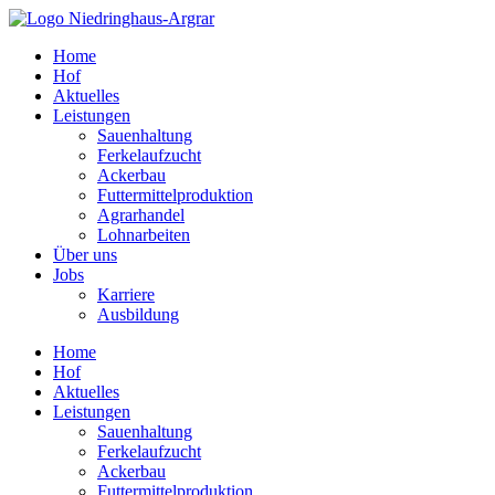
Zum
Inhalt
Home
springen
Hof
Aktuelles
Leistungen
Sauenhaltung
Ferkelaufzucht
Ackerbau
Futtermittelproduktion
Agrarhandel
Lohnarbeiten
Über uns
Jobs
Karriere
Ausbildung
Home
Hof
Aktuelles
Leistungen
Sauenhaltung
Ferkelaufzucht
Ackerbau
Futtermittelproduktion