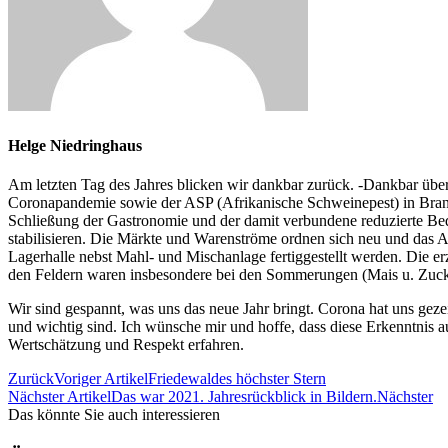
Helge Niedringhaus
Am letzten Tag des Jahres blicken wir dankbar zurück. -Dankbar über 
Coronapandemie sowie der ASP (Afrikanische Schweinepest) in Brande
Schließung der Gastronomie und der damit verbundene reduzierte Beda
stabilisieren. Die Märkte und Warenströme ordnen sich neu und das A
Lagerhalle nebst Mahl- und Mischanlage fertiggestellt werden. Die erz
den Feldern waren insbesondere bei den Sommerungen (Mais u. Zucke
Wir sind gespannt, was uns das neue Jahr bringt. Corona hat uns gezei
und wichtig sind. Ich wünsche mir und hoffe, dass diese Erkenntnis 
Wertschätzung und Respekt erfahren.
Zurück
Voriger Artikel
Friedewaldes höchster Stern
Nächster Artikel
Das war 2021. Jahresrückblick in Bildern.
Nächster
Das könnte Sie auch interessieren